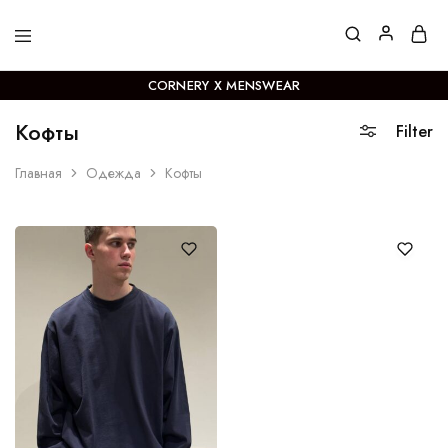
MENSWEAR
Магазин
брендовой
одежды
CORNERY X MENSWEAR
в
центре
Кофты
Filter
Москвы
Главная
Одежда
Кофты