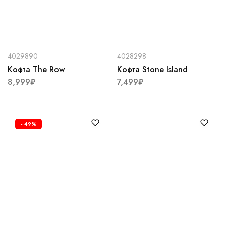
4029890
4028298
Кофта The Row
Кофта Stone Island
8,999
₽
7,499
₽
- 49%