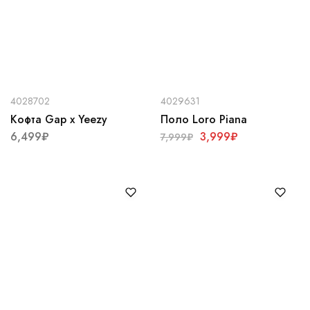
4028702
4029631
Кофта Gap x Yeezy
Поло Loro Piana
6,499
₽
3,999
₽
7,999
₽