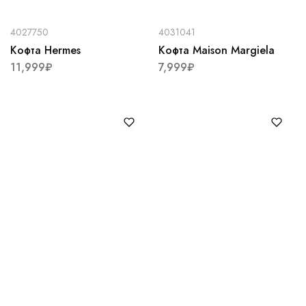
4027750
4031041
Кофта Hermes
Кофта Maison Margiela
11,999
₽
7,999
₽