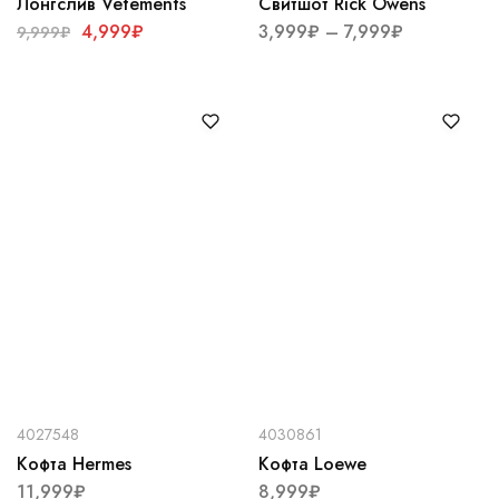
Лонгслив Vetements
Свитшот Rick Owens
4,999
₽
3,999
₽
–
7,999
₽
9,999
₽
4027548
4030861
Кофта Hermes
Кофта Loewe
11,999
₽
8,999
₽