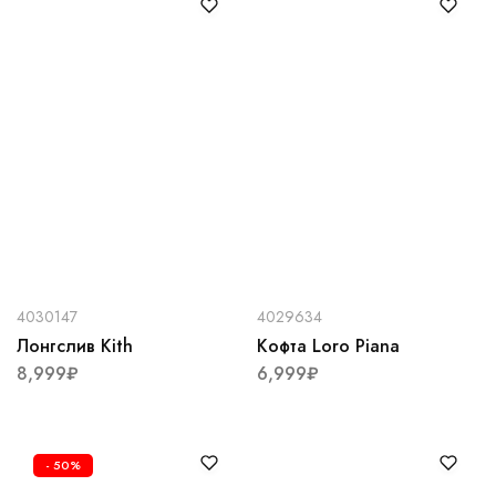
4030147
4029634
Лонгслив Kith
Кофта Loro Piana
8,999
₽
6,999
₽
- 50%