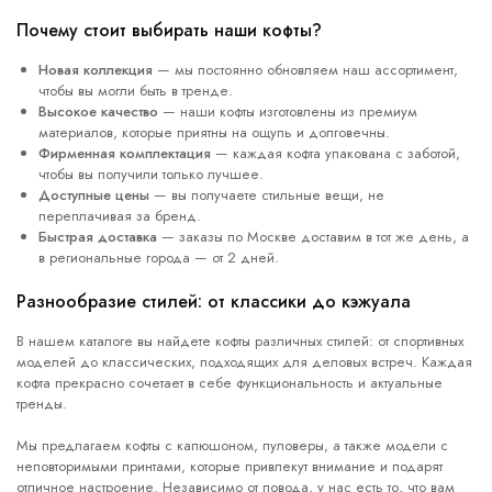
Почему стоит выбирать наши кофты?
Новая коллекция
— мы постоянно обновляем наш ассортимент,
чтобы вы могли быть в тренде.
Высокое качество
— наши кофты изготовлены из премиум
материалов, которые приятны на ощупь и долговечны.
Фирменная комплектация
— каждая кофта упакована с заботой,
чтобы вы получили только лучшее.
Доступные цены
— вы получаете стильные вещи, не
переплачивая за бренд.
Быстрая доставка
— заказы по Москве доставим в тот же день, а
в региональные города — от 2 дней.
Разнообразие стилей: от классики до кэжуала
В нашем каталоге вы найдете кофты различных стилей: от спортивных
моделей до классических, подходящих для деловых встреч. Каждая
кофта прекрасно сочетает в себе функциональность и актуальные
тренды.
Мы предлагаем кофты с капюшоном, пуловеры, а также модели с
неповторимыми принтами, которые привлекут внимание и подарят
отличное настроение. Независимо от повода, у нас есть то, что вам