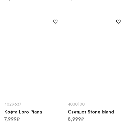
4029637
4030100
Кофта Loro Piana
Свитшот Stone Island
7,999
₽
8,999
₽