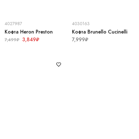
4027987
4030163
Кофта Heron Preston
Кофта Brunello Cucinelli
3,849
₽
7,999
₽
7,499
₽