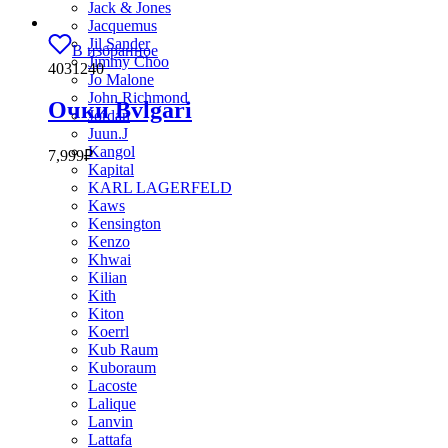
Jack & Jones
Jacquemus
Jil Sander
В избранное
Jimmy Choo
4031240
Jo Malone
John Richmond
Очки Bvlgari
Jordan
Juun.J
Kangol
7,999
₽
Kapital
KARL LAGERFELD
Kaws
Kensington
Kenzo
Khwai
Kilian
Kith
Kiton
Koerrl
Kub Raum
Kuboraum
Lacoste
Lalique
Lanvin
Lattafa