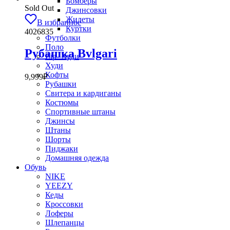
Бомберы
Sold Out
Джинсовки
Жилеты
В избранное
Куртки
4026835
Футболки
Поло
Рубашка Bvlgari
Zip- Худи
Худи
Кофты
9,999
₽
Рубашки
Свитера и кардиганы
Костюмы
Спортивные штаны
Джинсы
Штаны
Шорты
Пиджаки
Домашняя одежда
Обувь
NIKE
YEEZY
Кеды
Кроссовки
Лоферы
Шлепанцы