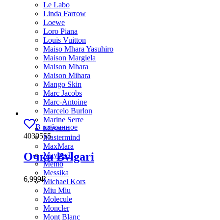
Le Labo
Linda Farrow
Loewe
Loro Piana
Louis Vuitton
Maiso Mhara Yasuhiro
Maison Margiela
Maison Mhara
Maison Mihara
Mango Skin
Marc Jacobs
Marc-Antoine
Marcelo Burlon
Marine Serre
В избранное
Maserati
4030555
Mastermind
MaxMara
Очки Bvlgari
Maybach
Memo
Messika
6,999
₽
Michael Kors
Miu Miu
Molecule
Moncler
Mont Blanc