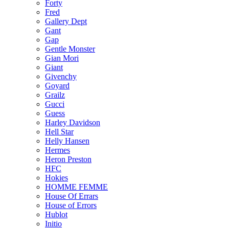
Forty
Fred
Gallery Dept
Gant
Gap
Gentle Monster
Gian Mori
Giant
Givenchy
Goyard
Grailz
Gucci
Guess
Harley Davidson
Hell Star
Helly Hansen
Hermes
Heron Preston
HFC
Hokies
HOMME FEMME
House Of Errars
House of Errors
Hublot
Initio