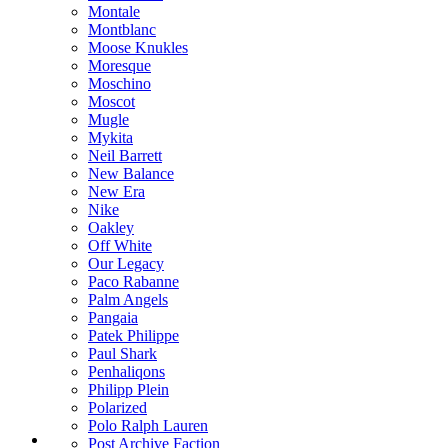
Montale
Montblanc
Moose Knukles
Moresque
Moschino
Moscot
Mugle
Mykita
Neil Barrett
New Balance
New Era
Nike
Oakley
Off White
Our Legacy
Paco Rabanne
Palm Angels
Pangaia
Patek Philippe
Paul Shark
Penhaliqons
Philipp Plein
Polarized
Polo Ralph Lauren
Post Archive Faction