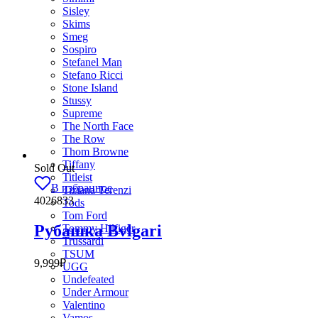
Sisley
Skims
Smeg
Sospiro
Stefanel Man
Stefano Ricci
Stone Island
Stussy
Supreme
The North Face
The Row
Thom Browne
Tiffany
Sold Out
Titleist
В избранное
Tiziana Terenzi
4026833
Tods
Tom Ford
Рубашка Bvlgari
Tommy Hilfiger
Trussardi
TSUM
9,999
₽
UGG
Undefeated
Under Armour
Valentino
Vamos