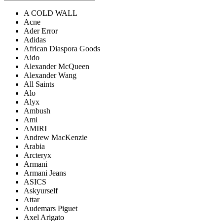
A COLD WALL
Acne
Ader Error
Adidas
African Diaspora Goods
Aido
Alexander McQueen
Alexander Wang
All Saints
Alo
Alyx
Ambush
Ami
AMIRI
Andrew MacKenzie
Arabia
Arcteryx
Armani
Armani Jeans
ASICS
Askyurself
Attar
Audemars Piguet
Axel Arigato