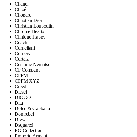
Chanel
Chloé
Chopard
Christian Dior
Christian Louboutin
Chrome Hearts
Clinique Happy
Coach
Corneliani
Cornery
Corteiz
Costume Nemutso
CP Company
CPFM
CPFM XYZ
Creed
Diesel
DIOGO
Dita
Dolce & Gabbana
Domrebel
Drew
Dsquared
EG Collection
Emporio Armani