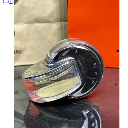
0
Alo
Alyx
Ambush
Ami
AMIRI
Andrew MacKenzie
Arabia
Arcteryx
Armani
Armani Jeans
ASICS
Askyurself
Attar
Audemars Piguet
Axel Arigato
Baccarat
Bala
Balenciaga
Balmain
Barbour
Berluti
Big For Sam
Billionaire
Bottega Veneta