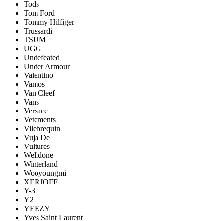
Tods
Tom Ford
Tommy Hilfiger
Trussardi
TSUM
UGG
Undefeated
Under Armour
Valentino
Vamos
Van Cleef
Vans
Versace
Vetements
Vilebrequin
Vuja De
Vultures
Welldone
Winterland
Wooyoungmi
XERJOFF
Y-3
Y2
YEEZY
Yves Saint Laurent