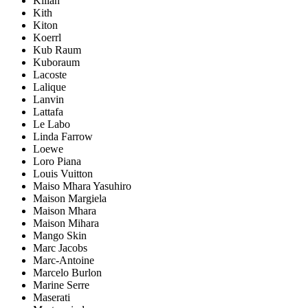
Kilian
Kith
Kiton
Koerrl
Kub Raum
Kuboraum
Lacoste
Lalique
Lanvin
Lattafa
Le Labo
Linda Farrow
Loewe
Loro Piana
Louis Vuitton
Maiso Mhara Yasuhiro
Maison Margiela
Maison Mhara
Maison Mihara
Mango Skin
Marc Jacobs
Marc-Antoine
Marcelo Burlon
Marine Serre
Maserati