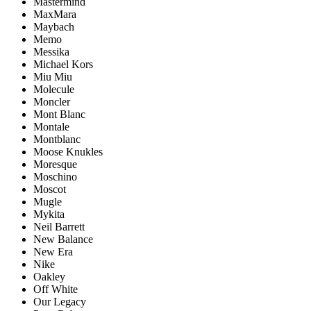
Mastermind
MaxMara
Maybach
Memo
Messika
Michael Kors
Miu Miu
Molecule
Moncler
Mont Blanc
Montale
Montblanc
Moose Knukles
Moresque
Moschino
Moscot
Mugle
Mykita
Neil Barrett
New Balance
New Era
Nike
Oakley
Off White
Our Legacy