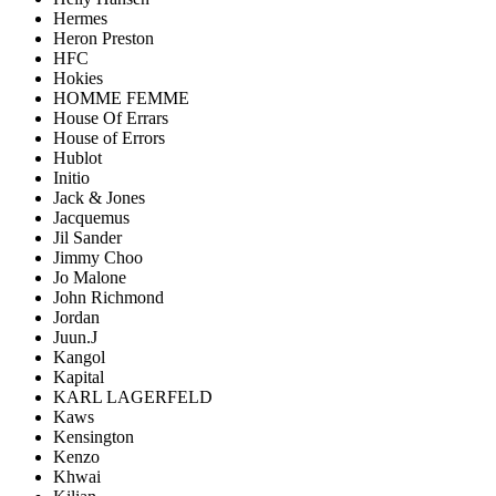
Hermes
Heron Preston
HFC
Hokies
HOMME FEMME
House Of Errars
House of Errors
Hublot
Initio
Jack & Jones
Jacquemus
Jil Sander
Jimmy Choo
Jo Malone
John Richmond
Jordan
Juun.J
Kangol
Kapital
KARL LAGERFELD
Kaws
Kensington
Kenzo
Khwai