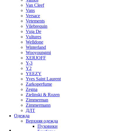
Van Cleef
Vans
Versace
Vetements
Vilebrequin
Vuja De
Vultures
Welldone
Winterland
Wooyoungmi
XERJOFF
Y-3
Y2
YEEZY
Yves Saint Laurent
Zarkoperfume
Zegna
Zielinski & Rozen
Zimmerman
Zimmermann
ДЛТ
Одежда
Верхняя одежда
Пуховики