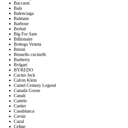
Baccarat
Bala
Balenciaga
Balmain
Barbour
Berluti
Big For Sam
Billionaire
Bottega Veneta
Brioni
Brunello cucinelli
Burberry
Bvlgari
BYREDO
Cactus Jack
Calvin Klein
Camel Century Legend
Canada Goose
Canali
Cartelo
Cartier
Casablanca
Caviar
Cazal
Celine