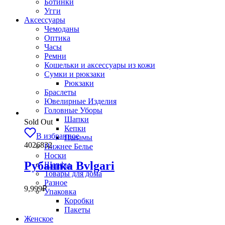
Ботинки
Угги
Аксессуары
Чемоданы
Оптика
Часы
Ремни
Кошельки и аксессуары из кожи
Сумки и рюкзаки
Рюкзаки
Браслеты
Ювелирные Изделия
Головные Уборы
Шапки
Sold Out
Кепки
В избранное
Панамы
4026832
Нижнее Белье
Носки
Рубашка Bvlgari
Шарфы
Товары для дома
Разное
9,999
₽
Упаковка
Коробки
Пакеты
Женское