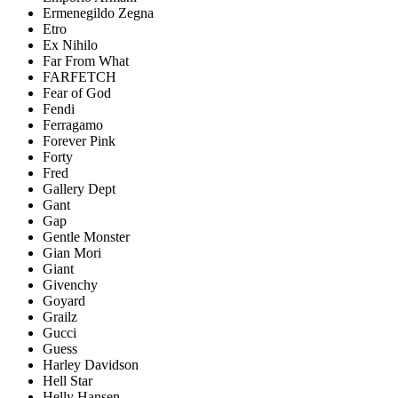
Ermenegildo Zegna
Etro
Ex Nihilo
Far From What
FARFETCH
Fear of God
Fendi
Ferragamo
Forever Pink
Forty
Fred
Gallery Dept
Gant
Gap
Gentle Monster
Gian Mori
Giant
Givenchy
Goyard
Grailz
Gucci
Guess
Harley Davidson
Hell Star
Helly Hansen