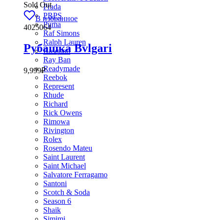
Sold Out
Prada
PRPS
В избранное
Puma
4025064
Raf Simons
Ralph Lauren
Рубашка Bvlgari
Rasquad
Ray Ban
Readymade
9,999
₽
Reebok
Represent
Rhude
Richard
Rick Owens
Rimowa
Rivington
Rolex
Rosendo Mateu
Saint Laurent
Saint Michael
Salvatore Ferragamo
Santoni
Scotch & Soda
Season 6
Shaik
Simimi