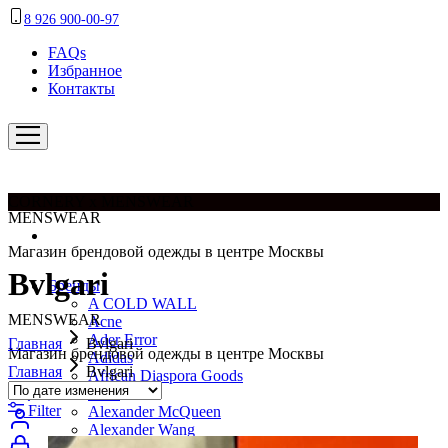
8 926 900-00-97
FAQs
Избранное
Контакты
CORNERY x MENSWEAR
MENSWEAR
Магазин брендовой одежды в центре Москвы
Bvlgari
Бренды
A COLD WALL
MENSWEAR
Acne
Ader Error
Главная
Bvlgari
Магазин брендовой одежды в центре Москвы
Adidas
Главная
Bvlgari
African Diaspora Goods
Aido
Filter
Alexander McQueen
Alexander Wang
All Saints