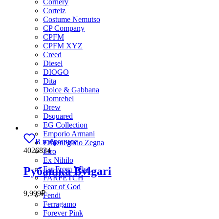
Cornery
Corteiz
Costume Nemutso
CP Company
CPFM
CPFM XYZ
Creed
Diesel
DIOGO
Dita
Dolce & Gabbana
Domrebel
Drew
Dsquared
EG Collection
Emporio Armani
В избранное
Ermenegildo Zegna
4026834
Etro
Ex Nihilo
Рубашка Bvlgari
Far From What
FARFETCH
Fear of God
9,999
₽
Fendi
Ferragamo
Forever Pink