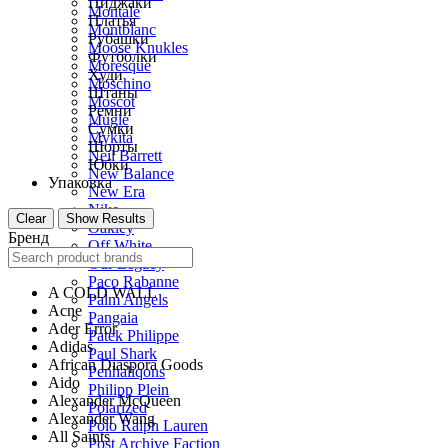
Пиджаки
Montale
Платья
Montblanc
Рубашки
Moose Knukles
Футболки
Moresque
Худи
Moschino
Штаны
Moscot
Ремни
Mugle
Сумки
Mykita
Шорты
Neil Barrett
Юбки
New Balance
Упаковка
New Era
Nike
Clear
Show Results
Oakley
Бренд
Off White
Our Legacy
Paco Rabanne
A COLD WALL
Palm Angels
Acne
Pangaia
Ader Error
Patek Philippe
Adidas
Paul Shark
African Diaspora Goods
Penhaliqons
Aido
Philipp Plein
Alexander McQueen
Polarized
Alexander Wang
Polo Ralph Lauren
All Saints
Post Archive Faction