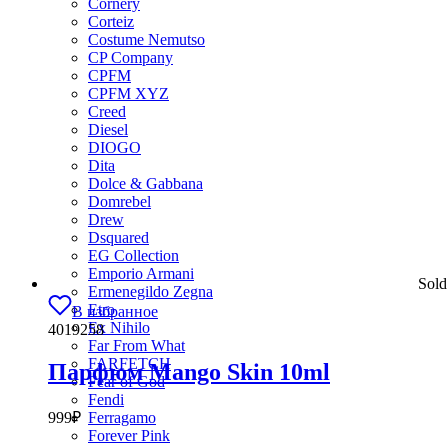
Cornery
Corteiz
Costume Nemutso
CP Company
CPFM
CPFM XYZ
Creed
Diesel
DIOGO
Dita
Dolce & Gabbana
Domrebel
Drew
Dsquared
EG Collection
Emporio Armani
Sold
Ermenegildo Zegna
Etro
В избранное
Ex Nihilo
4019258
Far From What
FARFETCH
Парфюм Mango Skin 10ml
Fear of God
Fendi
999
₽
Ferragamo
Forever Pink