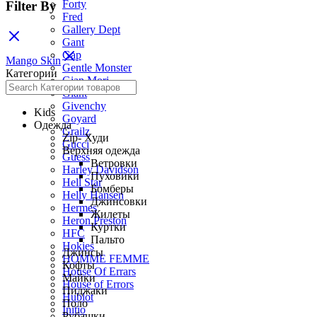
Forty
Filter By
Fred
Gallery Dept
Gant
Gap
Mango Skin
Gentle Monster
Категории
Gian Mori
Giant
Givenchy
Kids
Goyard
Одежда
Grailz
Zip- Худи
Gucci
Верхняя одежда
Guess
Ветровки
Harley Davidson
Пуховики
Hell Star
Бомберы
Helly Hansen
Джинсовки
Hermes
Жилеты
Heron Preston
Куртки
HFC
Пальто
Hokies
Джинсы
HOMME FEMME
Кофты
House Of Errars
Майки
House of Errors
Пиджаки
Hublot
Поло
Initio
Рубашки