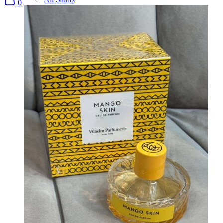
0
Alo
Alyx
Ambush
Ami
AMIRI
Andrew MacKenzie
Arabia
Arcteryx
Armani
Armani Jeans
ASICS
Askyurself
Attar
Audemars Piguet
Axel Arigato
Baccarat
Bala
Balenciaga
Balmain
Barbour
Berluti
Big For Sam
Billionaire
Bottega Veneta