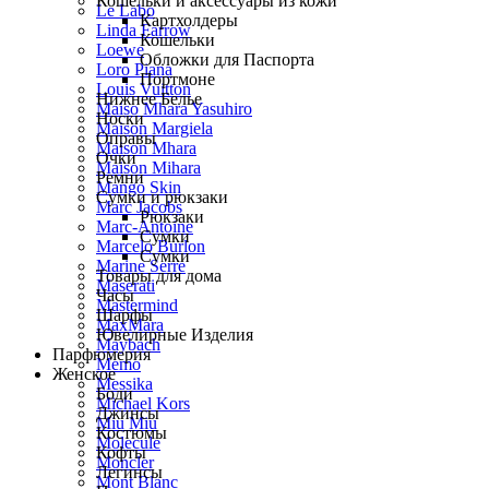
Кошельки и аксессуары из кожи
Le Labo
Картхолдеры
Linda Farrow
Кошельки
Loewe
Обложки для Паспорта
Loro Piana
Портмоне
Louis Vuitton
Нижнее Белье
Maiso Mhara Yasuhiro
Носки
Maison Margiela
Оправы
Maison Mhara
Очки
Maison Mihara
Ремни
Mango Skin
Сумки и рюкзаки
Marc Jacobs
Рюкзаки
Marc-Antoine
Сумки
Marcelo Burlon
Сумки
Marine Serre
Товары для дома
Maserati
Часы
Mastermind
Шарфы
MaxMara
Ювелирные Изделия
Maybach
Парфюмерия
Memo
Женское
Messika
Боди
Michael Kors
Джинсы
Miu Miu
Костюмы
Molecule
Кофты
Moncler
Легинсы
Mont Blanc