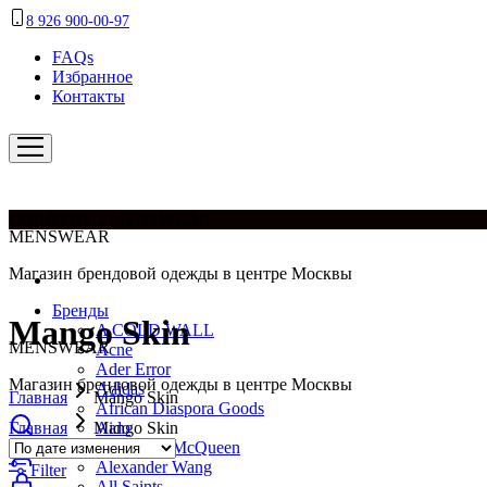
8 926 900-00-97
FAQs
Избранное
Контакты
CORNERY x MENSWEAR
MENSWEAR
Магазин брендовой одежды в центре Москвы
Бренды
Mango Skin
A COLD WALL
MENSWEAR
Acne
Ader Error
Магазин брендовой одежды в центре Москвы
Adidas
Главная
Mango Skin
African Diaspora Goods
Главная
Mango Skin
Aido
Alexander McQueen
Alexander Wang
Filter
All Saints