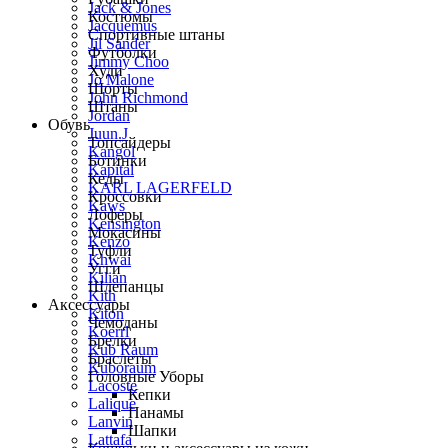
Jack & Jones
Костюмы
Jacquemus
Спортивные штаны
Jil Sander
Футболки
Jimmy Choo
Худи
Jo Malone
Шорты
John Richmond
Штаны
Jordan
Обувь
Juun.J
Топсайдеры
Kangol
Ботинки
Kapital
Кеды
KARL LAGERFELD
Кроссовки
Kaws
Лоферы
Kensington
Мокасины
Kenzo
Туфли
Khwai
Угги
Kilian
Шлепанцы
Kith
Аксессуары
Kiton
Чемоданы
Koerrl
Брелки
Kub Raum
Браслеты
Kuboraum
Головные Уборы
Lacoste
Кепки
Lalique
Панамы
Lanvin
Шапки
Lattafa